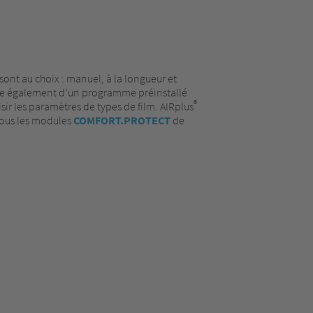
nt au choix : manuel, à la longueur et
e également d’un programme préinstallé
®
isir les paramètres de types de film. AIRplus
tous les modules
COMFORT.PROTECT
de