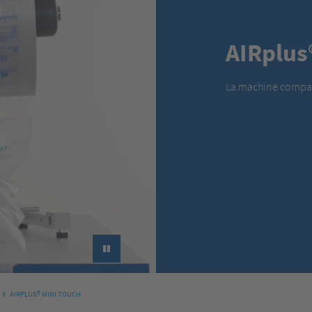
AIRplus
La machine compact
►
AIRPLUS® MINI TOUCH