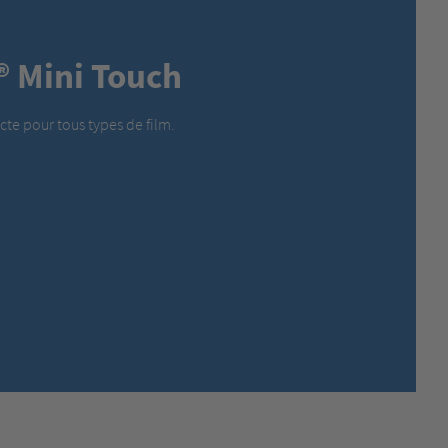
MEXICO,
SPANISH
MIDDLE EAST + AFRICA,
ENGLISH
® Mini Touch
NETHERLANDS,
DUTCH
POLANDS,
POLISH
SPAIN,
SPANISH
e pour tous types de film.
SWEDEN,
SWEDISH
SWITZERLAND,
FRENCH
SWITZERLAND,
GERMAN
TURKEY,
TURKISH
UNITED KINGDOM,
ENGLISH
UNITED STATES OF AMERICA,
ENGLISH