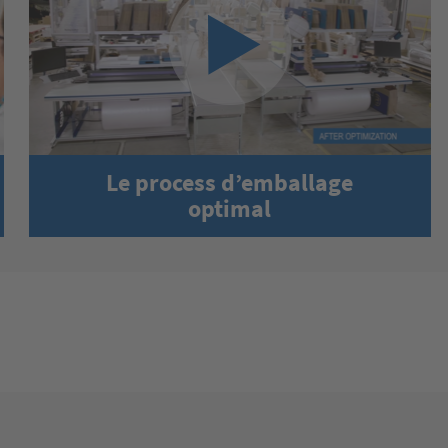
certains contenus vidéos susceptibles de collecter des
données sur votre activité. Veuillez consulter les détails
et accepter le service pour regarder cette vidéo.
En savoir plus
Accepter
powered by
Usercentrics Consent Management Platform
Le process d’emballage
optimal