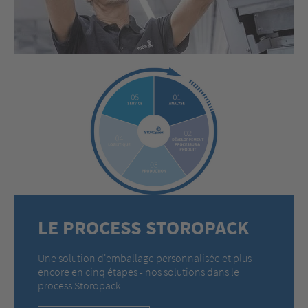
LE PROCESS STOROPACK
Une solution d'emballage personnalisée et plus
encore en cinq étapes - nos solutions dans le
process Storopack.