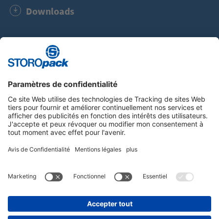
Downloads
DIN CERTO Certficat Renatur® (PDF, 1.2 MB)
Instagram
LinkedIn
Vimeo
YouTube
Glassdoor
Indeed
MENTIONS LÉGALES
CONDITIONS GENERALES