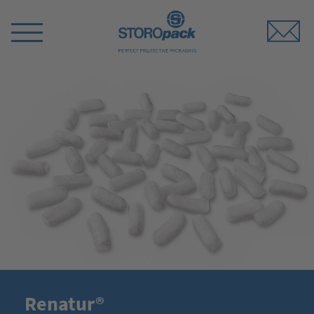
Storopack
Switch
Menu
Renatur®