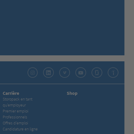
Instagram
LinkedIn
Vimeo
YouTube
Glassdoor
Indeed
Carrière
Shop
Storopack en tant
qu’employeur
Premier emploi
Professionnels
Offres d’emploi
Candidature en ligne