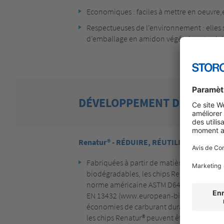
Economiques : faciles à mettre en oeuvre,el
Respectueuses de l’environnement : elles 
d’emballage en amidon végétal sont solub
DÉVELOPPEMENT DURABLE E
Renatur® - RÉDUIRE, RÉUTILISER, RENO
Fabriquées à partir de matières premières
biodégradables, les chips Renatur® sont c
norme américaine ASTM D6400 (www.astm
EN 13432 (www.european-bioplastics.org).
économies de carburant durant les transp
les chips Renatur® peuvent être éliminées