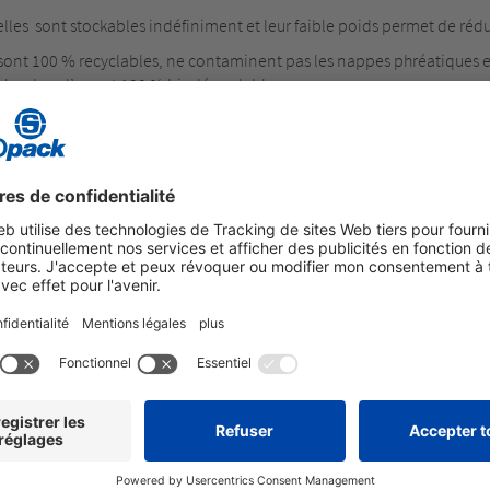
les sont stockables indéfiniment et leur faible poids permet de réduir
sont 100 % recyclables, ne contaminent pas les nappes phréatiques et
les dans l’eau et 100 % biodégradables.
T PROTECTION DE L’ENVIRONNEMENT AVE
UVELER
 renouvelables et entièrement
ertifiées compostables selon la
.org) et la norme européenne
 Leur faible poids permet des
orts. Entièrement compostables,
 avec les ordures ménagères ou