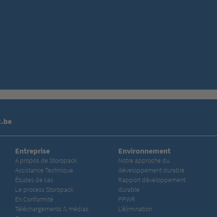
Nous avons besoin de votre consentement pour
charger le service YouTube Video!
Nous utilisons un service d'une partie tierce pour intégrer
certains contenus vidéos susceptibles de collecter des
données sur votre activité. Veuillez consulter les détails
et accepter le service pour regarder cette vidéo.
En savoir plus
Accepter
.be
powered by
Usercentrics Consent Management Platform
Entreprise
Environnement
A propos de Storopack
Notre approche du
Assistance Technique
développement durable
Études de cas
Rapport développement
Le process Storopack
durable
En Conformité
PPWR
Téléchargements & médias
L’élimination