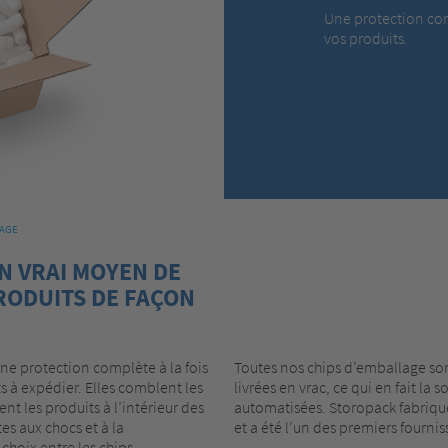
Une protection comp
vos produits.
LAGE
N VRAI MOYEN DE
RODUITS DE FAÇON
ne protection complète à la fois
Toutes nos chips d’emballage son
ts à expédier. Elles comblent les
livrées en vrac, ce qui en fait la
nt les produits à l’intérieur des
automatisées. Storopack fabriqu
es aux chocs et à la
et a été l’un des premiers fournis
choix entre les chips