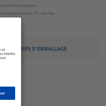
e les frais de transport.
 sont produites sans CFC. Les chips
C LES CHIPS D’EMBALLAGE