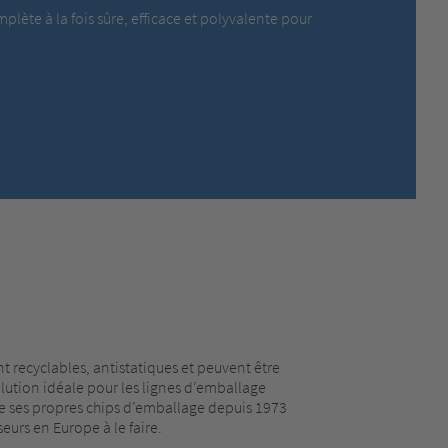
MEXICO,
SPANISH
lète à la fois sûre, efficace et polyvalente pour
MIDDLE EAST + AFRICA,
ENGLISH
NETHERLANDS,
DUTCH
POLANDS,
POLISH
SPAIN,
SPANISH
SWEDEN,
SWEDISH
SWITZERLAND,
FRENCH
SWITZERLAND,
GERMAN
TURKEY,
TURKISH
UNITED KINGDOM,
ENGLISH
UNITED STATES OF AMERICA,
ENGLISH
t recyclables, antistatiques et peuvent être
 solution idéale pour les lignes d’emballage
e ses propres chips d’emballage depuis 1973
seurs en Europe à le faire.