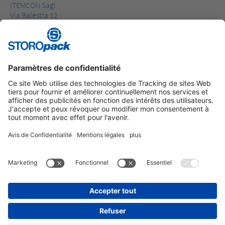
ITEMCON Sagl
Via Balestra 12
CH-6900 Lugano
Téléphone: +49 7123 164160
E-Mail: storopack.dpo@itemcon.com
Instagram
LinkedIn
Vimeo
YouTube
Glassdoor
Indeed
MENTIONS LÉGALES
CONDITIONS GENERALES
PROTECTION DES DONNÉES